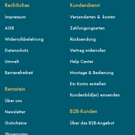
Rechtliches
Kundendienst
Impressum
Versandarten & -kosten
AGB
Zahlungungsarten
Widerrufsbelehrung
Rücksendung
Datenschutz
Vertrag widerrufen
Umwelt
Help Center
Barrierefreiheit
Montage & Bedienung
Ein Konto erstellen
Bernstein
Kundenbild(er) einsenden
Über uns
DE
B2B-Kunden
Newsletter
AT
Gutscheine
Über das B2B-Angebot
CH
Showrooms
FR