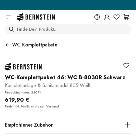
Skip to main content
Search
+49 614 55 98 830
Du wünschst eine Beratung? Wir
WC Komplettpakete
sind persönlich für Dich da.
Help Center (FAQ)
Beratung vereinbaren
WC-Komplettpaket 46: WC B-8030R Schwarz
Komplettanlage & Sanitärmodul 805 Weiß
Produktnummer: 23074
619,90 €
Preis inkl. MwSt. und zzgl.
Versand
Empfohlenes Zubehör