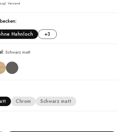
 zzgl.
Versand
becken:
ohne Hahnloch
+3
el:
Schwarz matt
att
Chrom
Schwarz matt