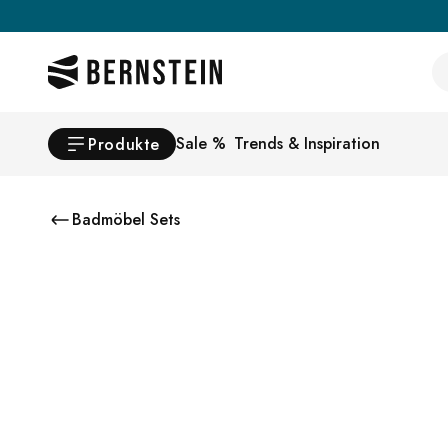
Skip to main content
Se
Sale %
Trends & Inspiration
Produkte
Badmöbel Sets