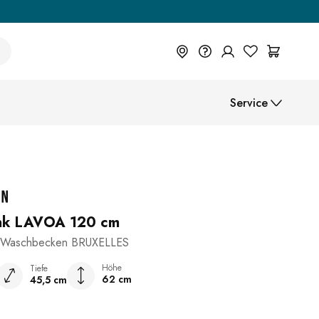
+49 614 55 98 830
Service
Du wünschst eine Beratung? Wir
sind persönlich für Dich da.
Help Center (FAQ)
Help Center
Beratung vereinbaren
Montageanleitungen
Zahlungsarten
ank LAVOA 120 cm
ss-Waschbecken BRUXELLES
Versand
Höhe
Tiefe
62 cm
45,5 cm
B2B