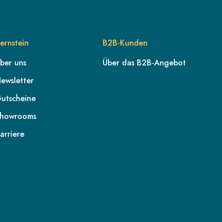
ernstein
B2B-Kunden
ber uns
Über das B2B-Angebot
ewsletter
utscheine
howrooms
arriere
DE
AT
CH