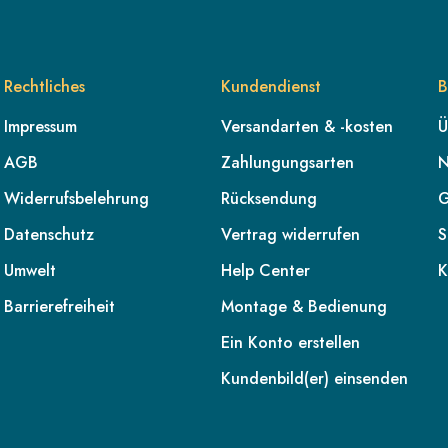
Rechtliches
Kundendienst
B
Impressum
Versandarten & -kosten
Ü
AGB
Zahlungungsarten
N
Widerrufsbelehrung
Rücksendung
G
Datenschutz
Vertrag widerrufen
S
Umwelt
Help Center
K
Barrierefreiheit
Montage & Bedienung
Ein Konto erstellen
Kundenbild(er) einsenden